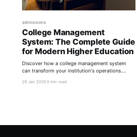
admissions
College Management
System: The Complete Guide
for Modern Higher Education
Discover how a college management system
can transform your institution's operations.
Learn about essential features, implementation
29 Jan 2026
3 min read
strategies, and why Edtools offers the most
comprehensive cloud-based solution for higher
education with proven 40% efficiency
improvements and measurable ROI.